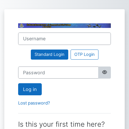
Skip to main content
Log in to ระบบ
Username
Standard Login
OTP Login
Password
Log in
Lost password?
Is this your first time here?